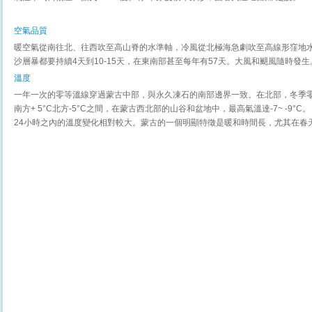
空氣品質
暖空氣從南往北、往西吹至高山脊的水準軸，冷風從北極海急劇吹至高線形窪地
沙層暴都要持續4天到10-15天，在東南部甚至每年有57天。大風和颶風隨時發生
溫度
一年一次的零等溫線穿過蒙古中部，與永久凍石的南部邊界一致。在北部，冬季
南方+ 5°C北方-5°C之間，在蒙古西北部的山谷和盆地中，最高氣溫達-7~ -9°C。
24小時之內的溫度變化相對較大。蒙古的一個明顯特徵是暖和時間長，尤其在春天乾