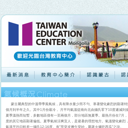
蒙古屬典型的中溫帶季風氧候，具有降水量少而不勻、寒暑變化劇烈的顯著特
個月到半年之久。其中1月份最冷， 月平均氣溫從南向北由攝氏零下10度遞減到攝
夏季溫熱而短暫，多數地區僅有一至兩個月，部分地區無夏季。最熱月份在7月，月
度的其它地區顯著偏低。夏季氣候涼爽宜人，是避暑的理想地方。氣溫變化劇烈
氣溫平均日較差一攝氏12-16度。有"早穿皮襖午穿紗，圍著火爐吃西瓜"之說。