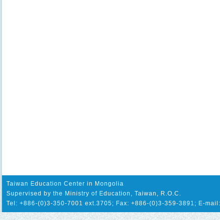
Taiwan Education Center in Mongolia
Supervised by the Ministry of Education, Taiwan, R.O.C.
Tel: +886-(0)3-350-7001 ext.3705; Fax: +886-(0)3-359-3891; E-mail